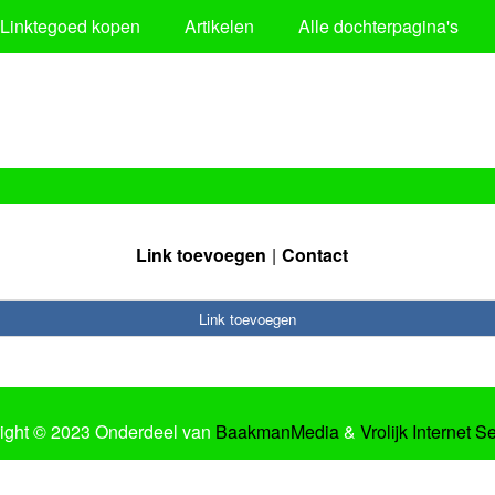
Linktegoed kopen
Artikelen
Alle dochterpagina's
Link toevoegen
Contact
Link toevoegen
ight © 2023 Onderdeel van
BaakmanMedia
&
Vrolijk Internet S